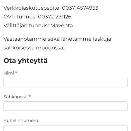
Verkkolaskutusosoite: 003714574953
OVT-Tunnus: 003721291126
Välittäjän tunnus: Maventa
Vastaanotamme sekä lähetämme laskuja
sähköisessä muodossa.
Ota yhteyttä
Nimi
*
Yhteydenottolomake
Sähköposti
*
Puhelinnumero