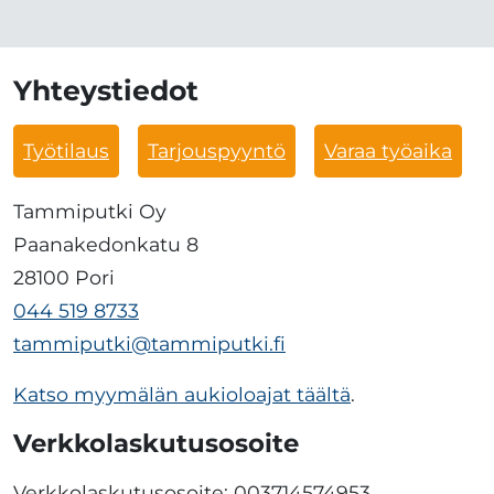
Yhteystiedot
Työtilaus
Tarjouspyyntö
Varaa työaika
Tammiputki Oy
Paanakedonkatu 8
28100 Pori
044 519 8733
tammiputki@tammiputki.fi
Katso myymälän aukioloajat täältä
.
Verkkolaskutusosoite
Verkkolaskutusosoite: 003714574953