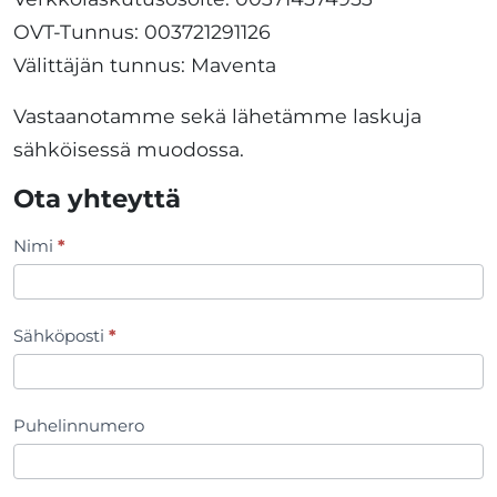
OVT-Tunnus: 003721291126
Välittäjän tunnus: Maventa
Vastaanotamme sekä lähetämme laskuja
sähköisessä muodossa.
Ota yhteyttä
Nimi
*
Yhteydenottolomake
Sähköposti
*
Puhelinnumero