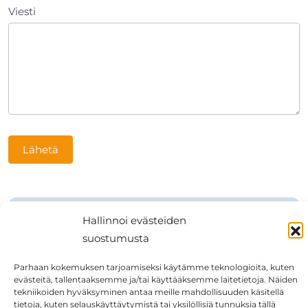
Viesti
Lähetä
LV-päivystys
Hallinnoi evästeiden
suostumusta
ark. 16–07 ja
Parhaan kokemuksen tarjoamiseksi käytämme teknologioita, kuten
viikonloppuisin
evästeitä, tallentaaksemme ja/tai käyttääksemme laitetietoja. Näiden
tekniikoiden hyväksyminen antaa meille mahdollisuuden käsitellä
044 5198 724
tietoja, kuten selauskäyttäytymistä tai yksilöllisiä tunnuksia tällä