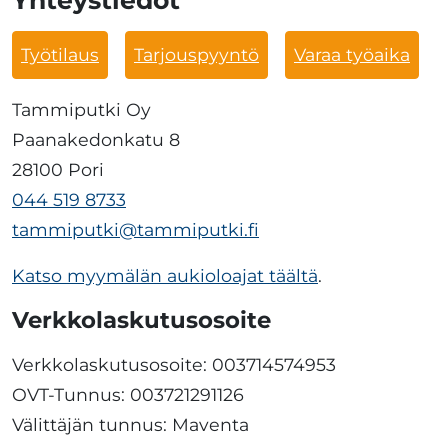
Yhteystiedot
Työtilaus
Tarjouspyyntö
Varaa työaika
Tammiputki Oy
Paanakedonkatu 8
28100 Pori
044 519 8733
tammiputki@tammiputki.fi
Katso myymälän aukioloajat täältä
.
Verkkolaskutusosoite
Verkkolaskutusosoite: 003714574953
OVT-Tunnus: 003721291126
Välittäjän tunnus: Maventa