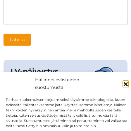
Lähetä
LV-päivystys
Hallinnoi evästeiden
ark. 16–07 ja
suostumusta
viikonloppuisin
Parhaan kokemuksen tarjoamiseksi käytämme teknologioita, kuten
044 5198 724
evästeitä, tallentaaksemme ja/tai käyttääksemme laitetietoja. Näiden
tekniikoiden hyväksyminen antaa meille mahdollisuuden käsitellä
tietoja, kuten selauskäyttäytymistä tai yksilöllisiä tunnuksia tällä
sivustolla. Suostumuksen jättäminen tai peruuttaminen voi vaikuttaa
haitallisesti tiettyihin ominaisuuksiin ja toimintoihin.